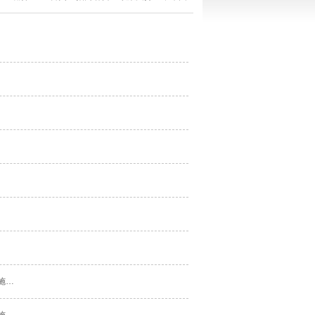
【创新创业】武汉市工商局关于支持东湖新技术开发区高层次人才投资创业注册登记的实施意见