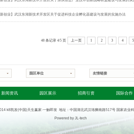
新创业】武汉东湖新技术开发区关于促进科技企业孵化器建设与发展的实施办法
48 条记录 4/5 页
上一页
1
2
3
4
5
园区单位
友情链接
新闻资讯
园区展示
招商引资
国际合作
t @2014 k8凯发(中国)天生赢家·一触即发  地址：中国湖北武汉珞狮南路517号 国家
Powered by JL-tech