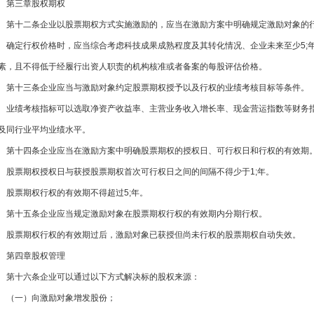
第三章股权期权
第十二条企业以股票期权方式实施激励的，应当在激励方案中明确规定激励对象的
确定行权价格时，应当综合考虑科技成果成熟程度及其转化情况、企业未来至少5;年的盈
素，且不得低于经履行出资人职责的机构核准或者备案的每股评估价格。
第十三条企业应当与激励对象约定股票期权授予以及行权的业绩考核目标等条件。
业绩考核指标可以选取净资产收益率、主营业务收入增长率、现金营运指数
及同行业平均业绩水平。
第十四条企业应当在激励方案中明确股票期权的授权日、可行权日和行权的有效期
股票期权授权日与获授股票期权首次可行权日之间的间隔不得少于1;年。
股票期权行权的有效期不得超过5;年。
第十五条企业应当规定激励对象在股票期权行权的有效期内分期行权。
股票期权行权的有效期过后，激励对象已获授但尚未行权的股票期权自动失效。
第四章股权管理
第十六条企业可以通过以下方式解决标的股权来源：
（一）向激励对象增发股份；