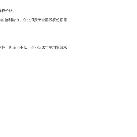
行权价格。
利能力、企业拟授予全部股权份额等
等财务指标，但应当不低于企业近3;年平均业绩水
。