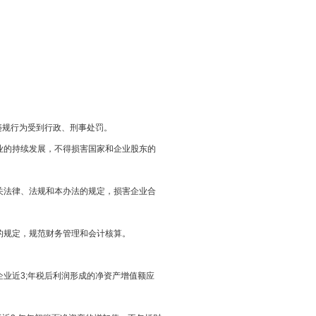
；
受到行政、刑事处罚。
于企业的持续发展，不得损害国家和企业股东的
关法律、法规和本办法的规定，损害企业合
定，规范财务管理和会计核算。
，企业近3;年税后利润形成的净资产增值额应
。