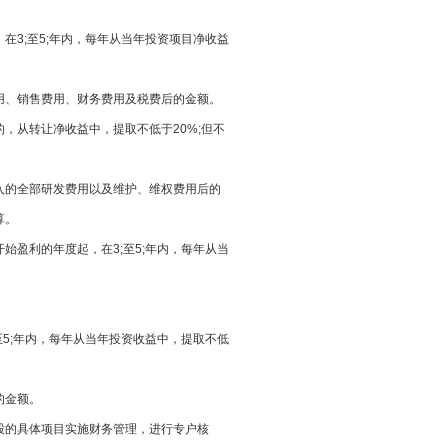
，在3;至5;年内，每年从当年投资项目净收益
理费用、销售费用、财务费用及税费后的金额。
使用）的，从转让净收益中，提取不低于20%;但不
全部研发费用以及维护、维权费用后的
算。
开始盈利的年度起，在3;至5;年内，每年从当
;至5;年内，每年从当年投资收益中，提取不低
的金额。
入股的具体项目实施财务管理，进行专户核