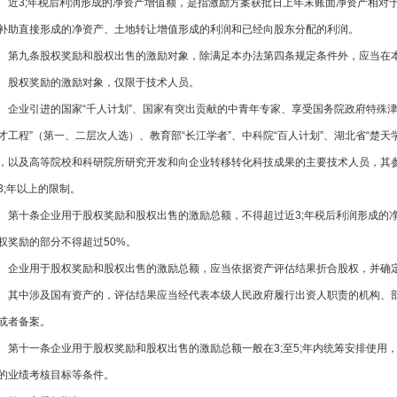
近3;年税后利润形成的净资产增值额，是指激励方案获批日上年末账面净资产相对于
补助直接形成的净资产、土地转让增值形成的利润和已经向股东分配的利润。
第九条股权奖励和股权出售的激励对象，除满足本办法第四条规定条件外，应当在本
股权奖励的激励对象，仅限于技术人员。
企业引进的国家“千人计划”、国家有突出贡献的中青年专家、享受国务院政府特殊
才工程”（第一、二层次人选）、教育部“长江学者”、中科院“百人计划”、湖北省“楚天学者
，以及高等院校和科研院所研究开发和向企业转移转化科技成果的主要技术人员，其参与企业股
3;年以上的限制。
第十条企业用于股权奖励和股权出售的激励总额，不得超过近3;年税后利润形成的净资
权奖励的部分不得超过50%。
企业用于股权奖励和股权出售的激励总额，应当依据资产评估结果折合股
其中涉及国有资产的，评估结果应当经代表本级人民政府履行出资人职责的机构、部门（
或者备案。
第十一条企业用于股权奖励和股权出售的激励总额一般在3;至5;年内统筹安排使用，并
的业绩考核目标等条件。