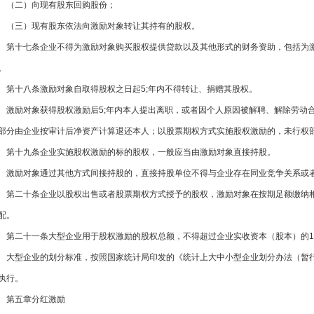
（二）向现有股东回购股份；
（三）现有股东依法向激励对象转让其持有的股权。
第十七条企业不得为激励对象购买股权提供贷款以及其他形式的财务资助，包括为激励
。
第十八条激励对象自取得股权之日起5;年内不得转让、捐赠其股权。
激励对象获得股权激励后5;年内本人提出离职，或者因个人原因被解聘、解除
部分由企业按审计后净资产计算退还本人；以股票期权方式实施股权激励的，未行权
第十九条企业实施股权激励的标的股权，一般应当由激励对象直接持股。
激励对象通过其他方式间接持股的，直接持股单位不得与企业存在同业竞争关系或
第二十条企业以股权出售或者股票期权方式授予的股权，激励对象在按期足额缴纳相应
配。
第二十一条大型企业用于股权激励的股权总额，不得超过企业实收资本（股本）的1
大型企业的划分标准，按照国家统计局印发的《统计上大中小型企业划分办法（暂行
执行。
第五章分红激励