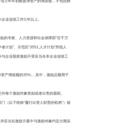
近3;年年初账面净资产的增加值，不包括财
企业连续工作3;年以上。
津贴的专家、人力资源和社会保障部“百千万
计划”、示范区“3551;人才计划”所指人
权激励不受应当在本企业连续工
产增值额的35%;，其中，激励总额用于
权，并确定向每个激励对象奖励或者出售的股权。
以下统称“履行出资人职责的机构”）核
应当在激励方案中与激励对象约定分期实