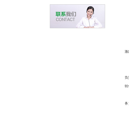
激
负
转
务