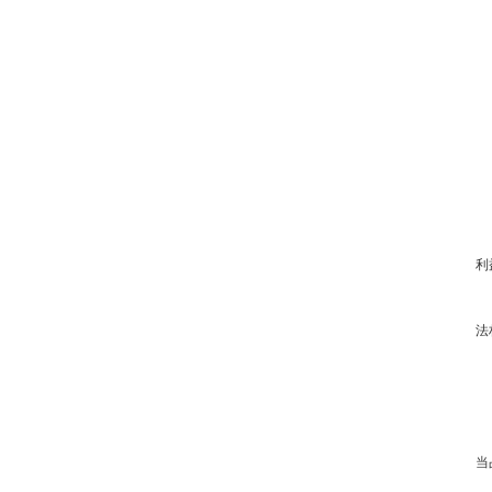
利
法
当