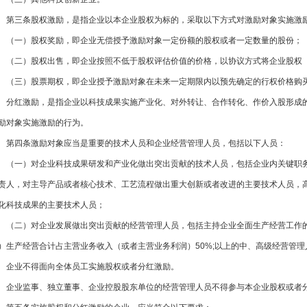
第三条股权激励，是指企业以本企业股权为标的，采取以下方式对激励对象实施激
（一）股权奖励，即企业无偿授予激励对象一定份额的股权或者一定数量的股份；
（二）股权出售，即企业按照不低于股权评估价值的价格，以协议方式将企业
（三）股票期权，即企业授予激励对象在未来一定期限内以预先确定的行权价格购买本企业一
分红激励，是指企业以科技成果实施产业化、对外转让、合作转化、作价入股形成的净收益
励对象实施激励的行为。
第四条激励对象应当是重要的技术人员和企业经营管理人员，包括以下人员：
（一）对企业科技成果研发和产业化做出突出贡献的技术人员，包括企业内关
责人，对主导产品或者核心技术、工艺流程做出重大创新或者改进的主要技术人
化科技成果的主要技术人员；
（二）对企业发展做出突出贡献的经营管理人员，包括主持企业全面生产经营工作
）生产经营合计占主营业务收入（或者主营业务利润）50%;以上的中、高级经营管
企业不得面向全体员工实施股权或者分红激励。
企业监事、独立董事、企业控股股东单位的经营管理人员不得参与本企业股权或者