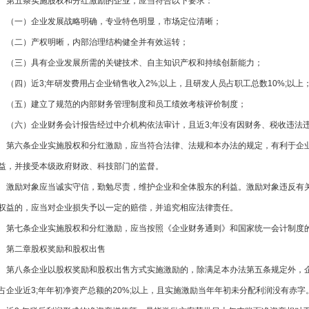
第五条实施股权和分红激励的企业，应当符合以下要求：
（一）企业发展战略明确，专业特色明显，市场定位清晰；
（二）产权明晰，内部治理结构健全并有效运转；
（三）具有企业发展所需的关键技术、自主知识产权和持续创新能力；
（四）近3;年研发费用占企业销售收入2%;以上，且研发人员占职工总数10%;以上
（五）建立了规范的内部财务管理制度和员工绩效考核评价制度；
（六）企业财务会计报告经过中介机构依法审计，且近3;年没有因财务、税收违法违规行为
第六条企业实施股权和分红激励，应当符合法律、法规和本办法的规定，有利
益，并接受本级政府财政、科技部门的监督。
激励对象应当诚实守信，勤勉尽责，维护企业和全体股东的利益。激励对象违反有
权益的，应当对企业损失予以一定的赔偿，并追究相应法律责任。
第七条企业实施股权和分红激励，应当按照《企业财务通则》和国家统一会计制度的规
第二章股权奖励和股权出售
第八条企业以股权奖励和股权出售方式实施激励的，除满足本办法第五条规定外
占企业近3;年年初净资产总额的20%;以上，且实施激励当年年初未分配利润没有赤字