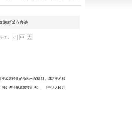
红激励试点办法
大
中
字体：
小
科技成果转化的激励分配机制，调动技术和
科技成果转化法》、《中华人民共