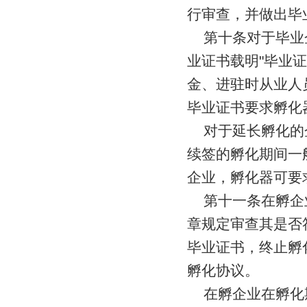
行审查，并做出毕
第十条对于毕业
业证书载明"毕业
金、进驻时从业人员、
毕业证书要求孵化
对于延长孵化的企
续签的孵化期间一般不
企业，孵化器可要
第十一条在孵企
章规定审查其是否
毕业证书，终止孵化
孵化协议。
在孵企业在孵