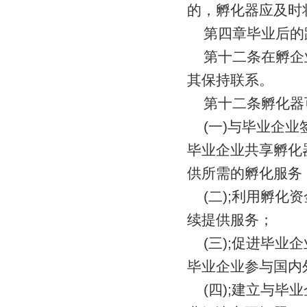
的，孵化器应及时
第四章毕业后的
第十二条在孵企
其保持联系。
第十二条孵化器
(一)与毕业企
毕业企
供所需的孵化服务
(二);利用孵
续提供服务；
(三);促进毕
毕业企业参与国内
(四);建立与