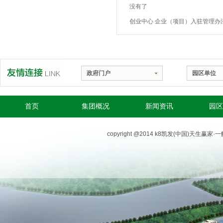
没有了
创业中心 企业（项目）入驻管理办
政府门户
园区单位
首页
集团概况
新闻资讯
园区
copyright @2014 k8凯发(中国)天生