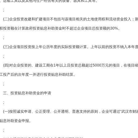
、运输工具以及其他与生产经营有关的设备、器具和工具等。
;
(二)企业投资改建和扩建项目不包括与该项目相关的土地使用权和流动资金投
权投资额在计算政府投资贴息补助资金时不超过企业项目总投资额的30%。
;
(三)企业项目投资按上年公历年度的实际投资额计算。上年以前的投资不纳入本年度政
;
(四)对企业投资的、建设工期在1年以上且投资总额超过5000万元的项目，
工投产后的次年度一并进行投资贴息补助结算。
;
三、投资贴息补助资金的申请
;
(一)按照诚实申请、公正受理、公开透明、普惠支持的原则，企业可通过“武汉市财政支持经济发
贴息补助资金申报。
;