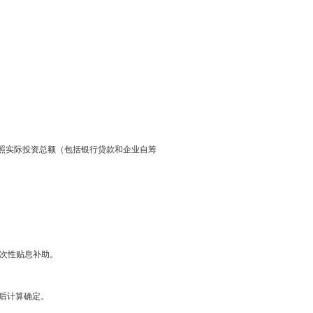
资总额（包括银行贷款和企业自筹
一次性贴息补助。
分后计算确定。