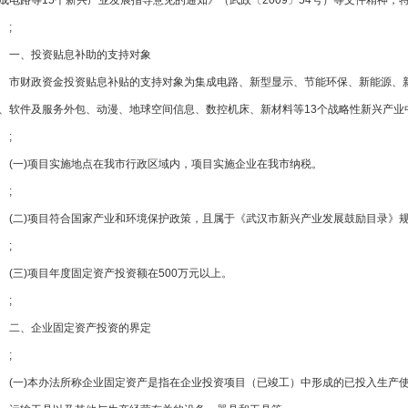
成电路等15个新兴产业发展指导意见的通知》（武政〔2009〕54号）等文件精神，
;
一、投资贴息补助的支持对象
市财政资金投资贴息补贴的支持对象为集成电路、新型显示、节能环保、新能源、新一代
、软件及服务外包、动漫、地球空间信息、数控机床、新材料等13个战略性新兴
;
(一)项目实施地点在我市行政区域内，项目实施企业在我市纳税。
;
(二)项目符合国家产业和环境保护政策，且属于《武汉市新兴产业发展鼓励目录》
;
(三)项目年度固定资产投资额在500万元以上。
;
二、企业固定资产投资的界定
;
(一)本办法所称企业固定资产是指在企业投资项目（已竣工）中形成的已投入