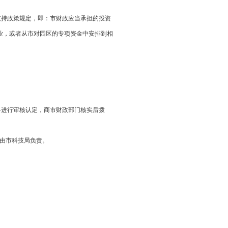
专项支持政策规定，即：市财政应当承担的投资
业，或者从市对园区的专项资金中安排到相
相关材料进行审核认定，商市财政部门核实后拨
业由市科技局负责。