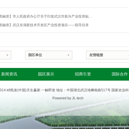
【投资融资】市人民政府办公厅关于印发武汉市新兴产业投资贴息补助实施办法
资融资】武汉东湖新技术开发区产业投资项目——指导目录
园区单位
友情链接
新闻资讯
园区展示
招商引资
国际合作
 @2014 k8凯发(中国)天生赢家·一触即发 地址：中国湖北武汉珞狮南路517号 国
Powered by JL-tech