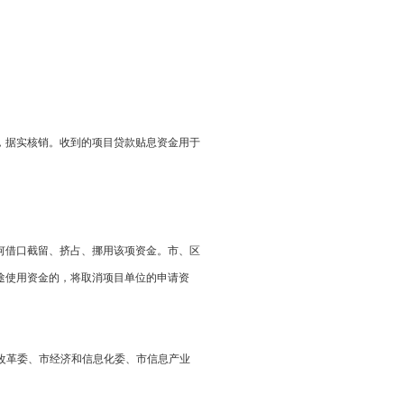
部分，据实核销。收到的项目贷款贴息资金用于
得以任何借口截留、挤占、挪用该项资金。市、区
途使用资金的，将取消项目单位的申请资
展改革委、市经济和信息化委、市信息产业