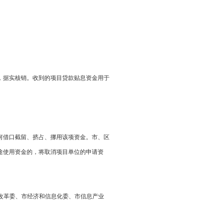
，据实核销。收到的项目贷款贴息资金用于
何借口截留、挤占、挪用该项资金。市、区
定用途使用资金的，将取消项目单位的申请资
委、市经济和信息化委、市信息产业