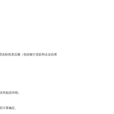
款的项目按照实际投资总额（包括银行贷款和企业自筹
一次性贴息补助。
分后计算确定。