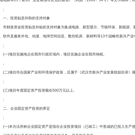
成电路等15个新兴产业发展指导意见的通知》（武政〔2009〕54号）等文件精神，
;
一、投资贴息补助的支持对象
市财政资金投资贴息补贴的支持对象为集成电路、新型显示、节能环保、新能源、
、软件及服务外包、动漫、地球空间信息、数控机床、新材料等13个战略性新兴产业中且符
;
(一)项目实施地点在我市行政区域内，项目实施企业在我市纳税。
;
(二)项目符合国家产业和环境保护政策，且属于《武汉市新兴产业发展鼓励目录》
;
(三)项目年度固定资产投资额在500万元以上。
;
二、企业固定资产投资的界定
;
(一)本办法所称企业固定资产是指在企业投资项目（已竣工）中形成的已投