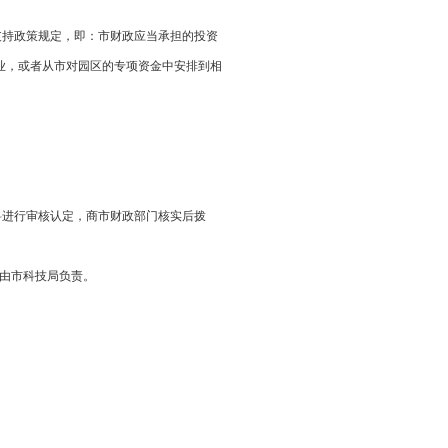
支持政策规定，即：市财政应当承担的投资
，或者从市对园区的专项资金中安排到相
认定，商市财政部门核实后拨
业由市科技局负责。