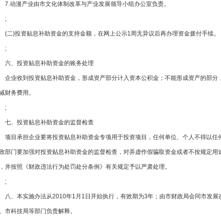
7.动漫产业由市文化体制改革与产业发展领导小组办公室负责。
;
(二)投资贴息补助资金的支持金额，在网上公示1周无异议后再办理资金拨付手续。
;
六、投资贴息补助资金的账务处理
企业收到投资贴息补助资金，形成资产部分计入资本公积金；不能形成资产的部分
财务费用。
;
七、投资贴息补助资金的监督检查
项目承担企业要将投资贴息补助资金专项用于投资项目，任何单位、个人不得以任
政部门要加强对投资贴息补助资金的监督检查，对弄虚作假骗取资金或者不按规
，并按照《财政违法行为处罚处分条例》有关规定予以严肃处理。
;
八、本实施办法从2010年1月1日开始执行，有效期为3年；由市财政局会同市发展改革
、市科技局等部门负责解释。