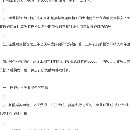
、运输工具以及其他与生产经营有关的设备、器具和工具等。
;
(二)企业投资改建和扩建项目不包括与该项目相关的土地使用权和流动资金投入；新建项
权投资额在计算政府投资贴息补助资金时不超过企业项目总投资额的30%。
;
(三)企业项目投资按上年公历年度的实际投资额计算。上年以前的投资不纳入本
;
(四)对企业投资的、建设工期在1年以上且投资总额超过5000万元的项目，在
工投产后的次年度一并进行投资贴息补助结算。
;
三、投资贴息补助资金的申请
;
(一)按照诚实申请、公正受理、公开透明、普惠支持的原则，企业可通过“武汉市
贴息补助资金申报。
;