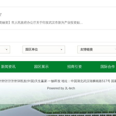
了
【投资融资】市人民政府办公厅关于印发武汉市新兴产业投资贴息补助实施办法
园区单位
友情链接
新闻资讯
园区展示
招商引资
国际合作
2014 k8凯发(中国)天生赢家·一触即发 地址：中国湖北武汉珞狮南路517号
Powered by JL-tech